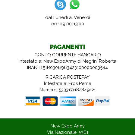
dal Lunedì al Venerdì
ore 09:00-13:00
PAGAMENTI
CONTO CORRENTE BANCARIO
Intestato a: New ExpoArmy di Negrini Roberta
IBAN: IT51R0306963423100000003584
RICARICA POSTEPAY
Intestata a: Eros Perna
Numero: 5333171182849121
New Expo Army
Via Nazionale, 5361