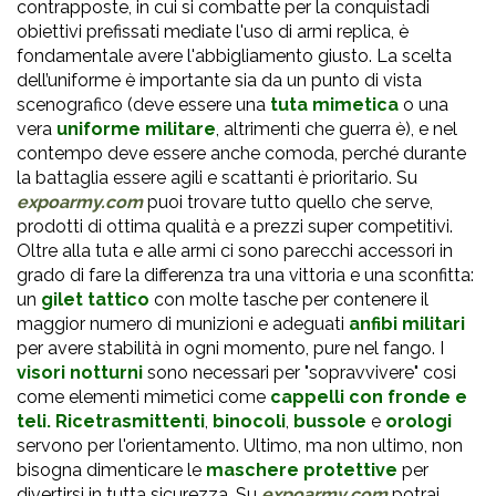
contrapposte, in cui si combatte per la conquistadi
obiettivi prefissati mediate l'uso di armi replica, è
fondamentale avere l'abbigliamento giusto. La scelta
dell’uniforme è importante sia da un punto di vista
scenografico (deve essere una
tuta mimetica
o una
vera
uniforme militare
, altrimenti che guerra è), e nel
contempo deve essere anche comoda, perché durante
la battaglia essere agili e scattanti è prioritario. Su
expoarmy.com
puoi trovare tutto quello che serve,
prodotti di ottima qualità e a prezzi super competitivi.
Oltre alla tuta e alle armi ci sono parecchi accessori in
grado di fare la differenza tra una vittoria e una sconfitta:
un
gilet tattico
con molte tasche per contenere il
maggior numero di munizioni e adeguati
anfibi militari
per avere stabilità in ogni momento, pure nel fango. I
visori notturni
sono necessari per "sopravvivere" cosi
come elementi mimetici come
cappelli con fronde e
teli.
Ricetrasmittenti
,
binocoli
,
bussole
e
orologi
servono per l'orientamento. Ultimo, ma non ultimo, non
bisogna dimenticare le
maschere protettive
per
divertirsi in tutta sicurezza. Su
expoarmy.com
potrai