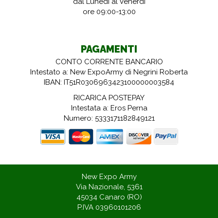
dal Lunedì al Venerdì
ore 09:00-13:00
PAGAMENTI
CONTO CORRENTE BANCARIO
Intestato a: New ExpoArmy di Negrini Roberta
IBAN: IT51R0306963423100000003584
RICARICA POSTEPAY
Intestata a: Eros Perna
Numero: 5333171182849121
New Expo Army
Via Nazionale, 5361
45034 Canaro (RO)
P.IVA 03960101206