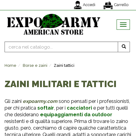
Accedi
Carrello
MENU
Home
Borse e zaini
Zaini tattici
ZAINI MILITARI E TATTICI
Gli zaini
expoarmy.com
sono pensati per i professionisti,
per chi pratica
softair
, per i
cacciatori
e per tutti quelli
che desiderano
equipaggiamenti da outdoor
resistenti e di qualità superiore. Prima di trovare lo zaino
giusto, però, cerchiamo di capire qualche caratteristica
tecnica ulteriore. Quelli grandi, adatti a sopportare carichi