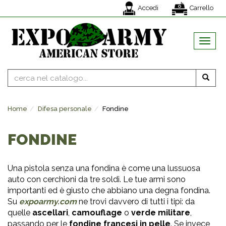
Accedi
Carrello
MENU
Home
Difesa personale
Fondine
FONDINE
Una pistola senza una fondina è come una lussuosa
auto con cerchioni da tre soldi. Le tue armi sono
importanti ed è giusto che abbiano una degna fondina.
Su
expoarmy.com
ne trovi davvero di tutti i tipi: da
quelle
ascellari
,
camouflage
o
verde militare
,
passando per le
fondine francesi in pelle
. Se invece