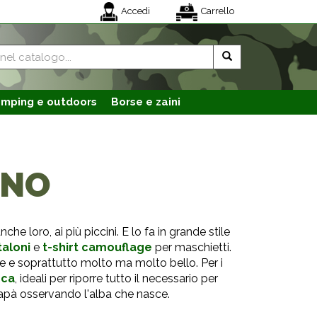
Accedi
Carrello
mping e outdoors
Borse e zaini
INO
he loro, ai più piccini. E lo fa in grande stile
aloni
e
t-shirt camouflage
per maschietti.
le e soprattutto molto ma molto bello. Per i
sca
, ideali per riporre tutto il necessario per
apà osservando l'alba che nasce.