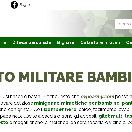
m
Seguici
ria
Difesa personale
Big size
Calzature
militari
Ca
O MILITARE BAMB
o. Ci si nasce e basta. È per questo che
expoarmy.com
pensa anc
trovare deliziose
minigonne mimetiche per bambine
,
pant
rlo con grinta? C’è il
bomber nero
, caldo, facilmente lavabi
papà nelle uscite a caccia ci sono gli appositi
gilet multi ta
etto
e magari anche la merenda, da sgranocchiare vicino al p