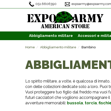
051.6606390
expoarmy@expoarmy.co
Abbigliamento
militare
Accessori
e milita
Home
Abbigliamento militare
Bambino
ABBIGLIAMENT
Lo spirito militare, a volte, è qualcosa di innat
con delle collezioni dedicate solo a loro. Puoi 
Vuoi proteggere tuo figlio dal freddo ma vuoi fa
futuri cacciatori che vogliono accompagnare il 
avventure memorabili:
bussola
,
torcia
,
fischi