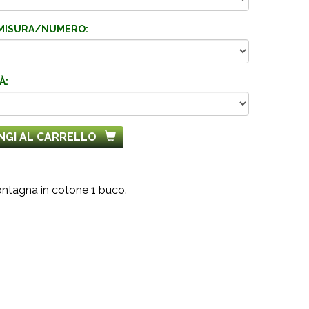
MISURA/NUMERO:
À:
NGI AL CARRELLO
tagna in cotone 1 buco.