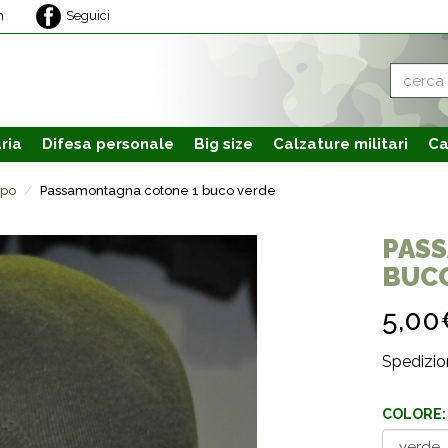
m
Seguici
ria
Difesa personale
Big size
Calzature
militari
Ca
apo
Passamontagna cotone 1 buco verde
PAS
BUC
5,00
Spedizion
COLORE: