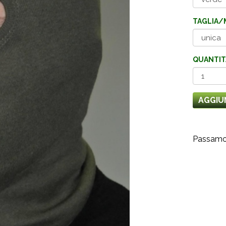
TAGLIA/
QUANTIT
AGGIU
Passamon