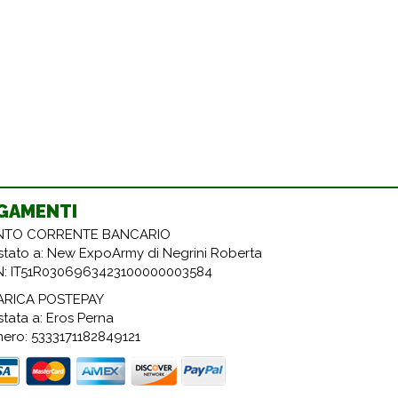
GAMENTI
TO CORRENTE BANCARIO
estato a: New ExpoArmy di Negrini Roberta
N: IT51R0306963423100000003584
ARICA POSTEPAY
stata a: Eros Perna
ero: 5333171182849121