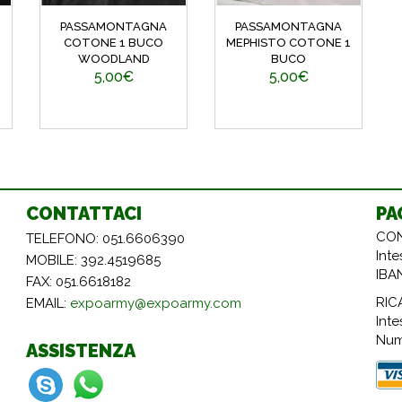
PASSAMONTAGNA
PASSAMONTAGNA
COTONE 1 BUCO
MEPHISTO COTONE 1
WOODLAND
BUCO
5,00€
5,00€
CONTATTACI
PA
CON
TELEFONO: 051.6606390
Int
MOBILE: 392.4519685
IBA
FAX: 051.6618182
RIC
EMAIL:
expoarmy@expoarmy.com
Inte
Num
ASSISTENZA