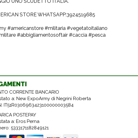
GIO UNO SCUDETTO ITALIA.
ERICAN STORE WHATSAPP:3924519685
y #americanstore #militaria #vegetatoitaliano
militare #abbigliamentosoftair #caccia #pesca
GAMENTI
TO CORRENTE BANCARIO
estato a: New ExpoArmy di Negrini Roberta
N: IT51R0306963423100000003584
ARICA POSTEPAY
stata a: Eros Perna
ero: 5333171182849121