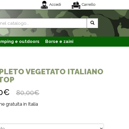
Accedi
Carrello
mping e outdoors
Borse e zaini
LETO VEGETATO ITALIANO
TOP
00€
80,00€
e gratuita in Italia