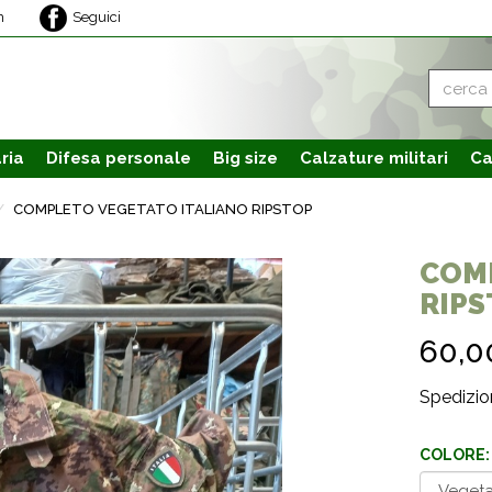
m
Seguici
ria
Difesa personale
Big size
Calzature
militari
Ca
COMPLETO VEGETATO ITALIANO RIPSTOP
COMP
RIPS
60,
Spedizion
COLORE: