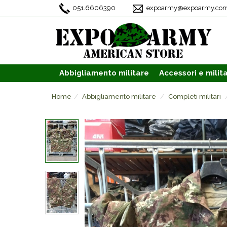
051.6606390
expoarmy@expoarmy.co
Abbigliamento
militare
Accessori
e milita
Home
Abbigliamento militare
Completi militari