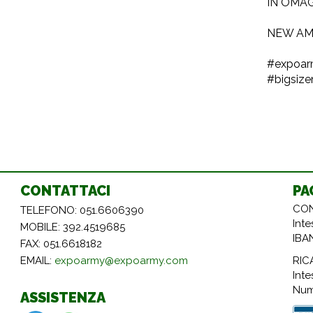
IN OMAG
NEW AM
#expoarm
#bigsize
CONTATTACI
PA
CON
TELEFONO: 051.6606390
Int
MOBILE: 392.4519685
IBA
FAX: 051.6618182
RIC
EMAIL:
expoarmy@expoarmy.com
Inte
Num
ASSISTENZA