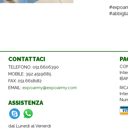
#expoarm
#abbigl
CONTATTACI
PA
CON
TELEFONO: 051.6606390
Int
MOBILE: 392.4519685
IBA
FAX: 051.6618182
RIC
EMAIL:
expoarmy@expoarmy.com
Inte
Num
ASSISTENZA
dal Lunedì al Venerdì