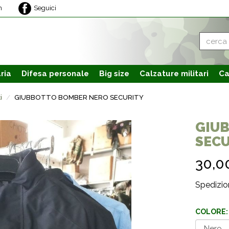
m
Seguici
ria
Difesa personale
Big size
Calzature
militari
Ca
i
GIUBBOTTO BOMBER NERO SECURITY
GIU
SECU
30,
Spedizion
COLORE: