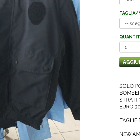
TAGLIA/
QUANTIT
AGGIU
SOLO PO
BOMBER
STRATI 
EURO 30
TAGLIE 
NEW AM