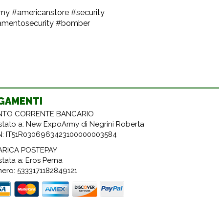
y #americanstore #security
iamentosecurity #bomber
GAMENTI
TO CORRENTE BANCARIO
estato a: New ExpoArmy di Negrini Roberta
N: IT51R0306963423100000003584
ARICA POSTEPAY
stata a: Eros Perna
ero: 5333171182849121