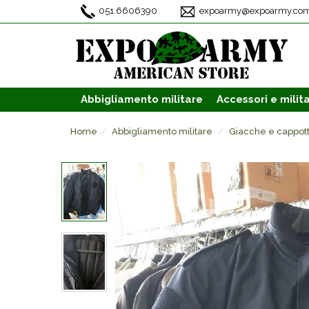
051.6606390
expoarmy@expoarmy.co
Abbigliamento
militare
Accessori
e milita
Home
Abbigliamento militare
Giacche e cappott