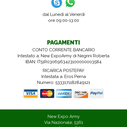
dal Lunedì al Venerdì
ore 09:00-13:00
PAGAMENTI
CONTO CORRENTE BANCARIO
Intestato a: New ExpoArmy di Negrini Roberta
IBAN: IT51R0306963423100000003584
RICARICA POSTEPAY
Intestata a: Eros Perna
Numero: 5333171182849121
New Expo Army
Via Nazionale, 5361