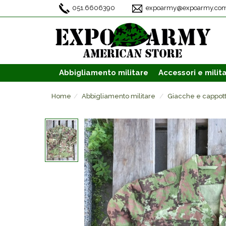
051.6606390
expoarmy@expoarmy.co
Abbigliamento
militare
Accessori
e milita
Home
Abbigliamento militare
Giacche e cappott