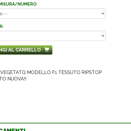
MISURA/NUMERO:
À:
NGI AL CARRELLO
 VEGETATQ MODELLO F1 TESSUTO RIPSTOP
TO NUOVA!!