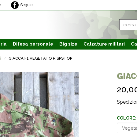
m
Seguici
ria
Difesa personale
Big size
Calzature
militari
Ca
i
GIACCA F1 VEGETATO RISPSTOP
GIAC
20,0
Spedizion
COLORE: