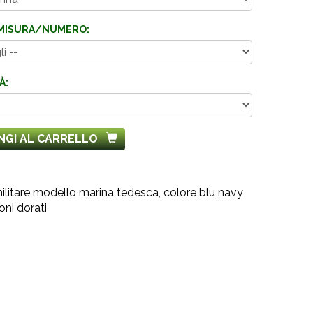
MISURA/NUMERO:
À:
NGI AL CARRELLO
ilitare modello marina tedesca, colore blu navy
ni dorati