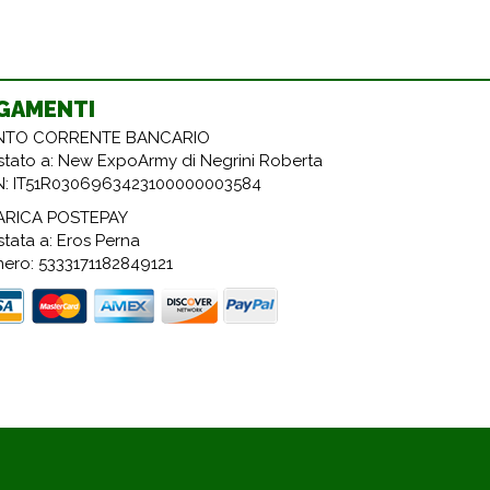
GAMENTI
TO CORRENTE BANCARIO
estato a: New ExpoArmy di Negrini Roberta
N: IT51R0306963423100000003584
ARICA POSTEPAY
stata a: Eros Perna
ero: 5333171182849121