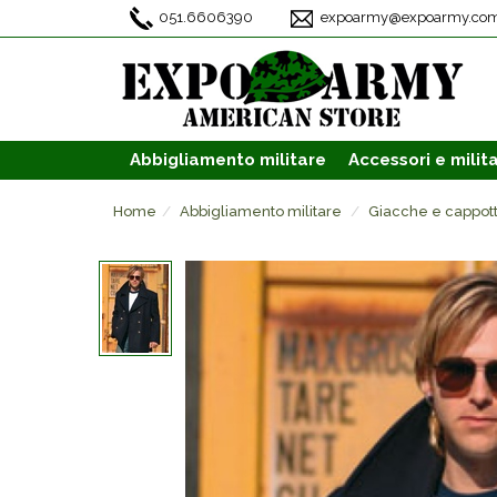
051.6606390
expoarmy@expoarmy.co
Abbigliamento
militare
Accessori
e milita
Home
Abbigliamento militare
Giacche e cappott