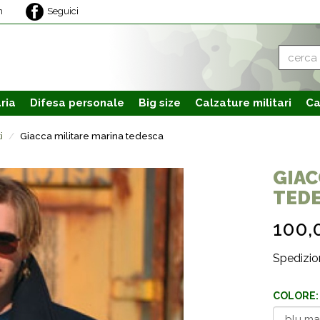
m
Seguici
ria
Difesa personale
Big size
Calzature
militari
Ca
i
Giacca militare marina tedesca
GIAC
TED
100,
Spedizion
COLORE: