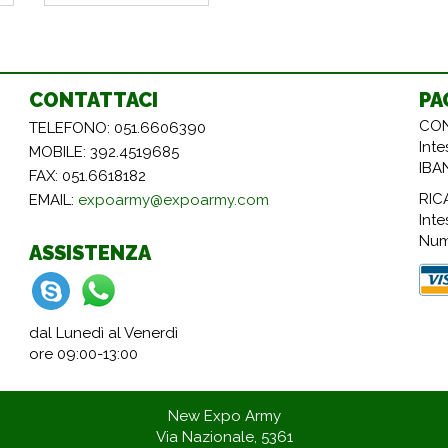
CONTATTACI
PA
CON
TELEFONO: 051.6606390
Int
MOBILE: 392.4519685
IBA
FAX: 051.6618182
RIC
EMAIL:
expoarmy@expoarmy.com
Inte
Num
ASSISTENZA
dal Lunedì al Venerdì
ore 09:00-13:00
New Expo Army
Via Nazionale, 5361