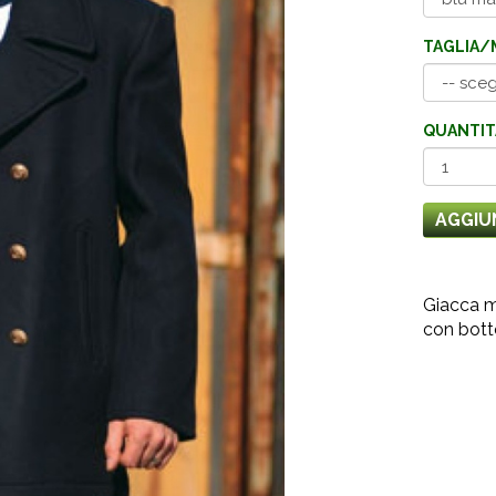
TAGLIA/
QUANTIT
AGGIU
Giacca m
con botto