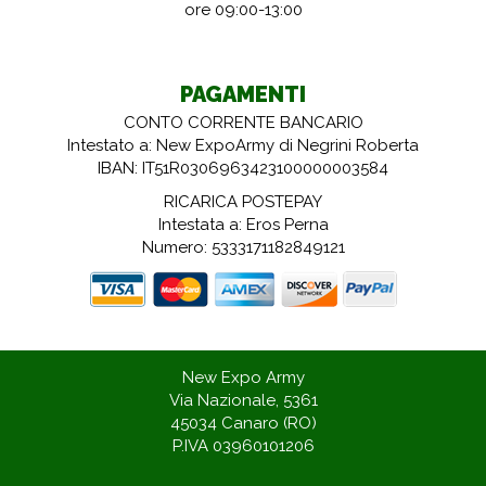
ore 09:00-13:00
PAGAMENTI
CONTO CORRENTE BANCARIO
Intestato a: New ExpoArmy di Negrini Roberta
IBAN: IT51R0306963423100000003584
RICARICA POSTEPAY
Intestata a: Eros Perna
Numero: 5333171182849121
New Expo Army
Via Nazionale, 5361
45034 Canaro (RO)
P.IVA 03960101206