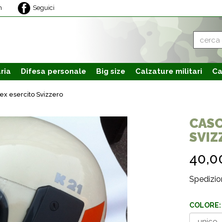
m
Seguici
ria
Difesa personale
Big size
Calzature
militari
Ca
ex esercito Svizzero
CASC
SVIZ
40,0
Spedizion
COLORE: