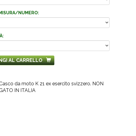
MISURA/NUMERO:
À:
NGI AL CARRELLO
a. Casco da moto K 21 ex esercito svizzero. NON
ATO IN ITALIA