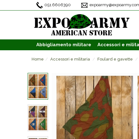
051.6606390
expoarmy@expoarmy.co
Abbigliamento
militare
Accessori
e milita
Home
Accessori e militaria
Foulard e gavette