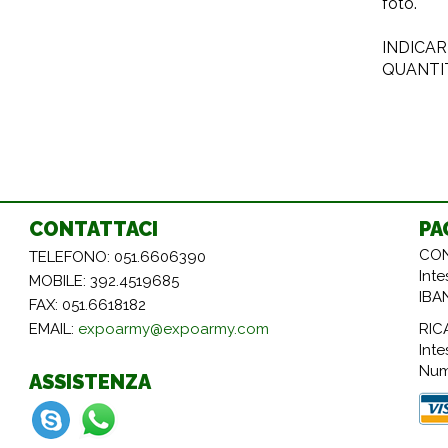
foto.
INDICAR
QUANTIT
CONTATTACI
PA
CON
TELEFONO: 051.6606390
Int
MOBILE: 392.4519685
IBA
FAX: 051.6618182
RIC
EMAIL:
expoarmy@expoarmy.com
Inte
Num
ASSISTENZA