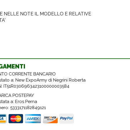
E NELLE NOTE IL MODELLO E RELATIVE
A'
GAMENTI
TO CORRENTE BANCARIO
estato a: New ExpoArmy di Negrini Roberta
N: IT51R0306963423100000003584
ARICA POSTEPAY
stata a: Eros Perna
ero: 5333171182849121