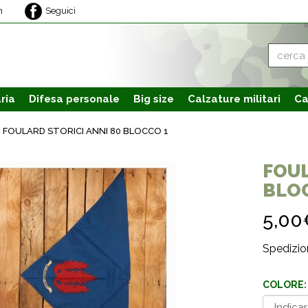
m
Seguici
ria
Difesa personale
Big size
Calzature
militari
Ca
FOULARD STORICI ANNI 80 BLOCCO 1
FOUL
BLO
5,0
Spedizion
COLORE: