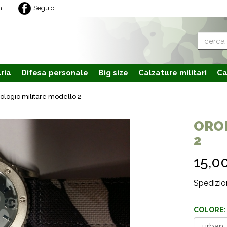
m
Seguici
ria
Difesa personale
Big size
Calzature
militari
Ca
ologio militare modello 2
OROL
2
15,0
Spedizion
COLORE: