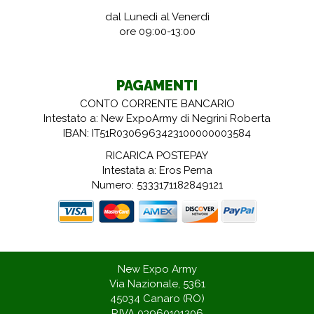
dal Lunedì al Venerdì
ore 09:00-13:00
PAGAMENTI
CONTO CORRENTE BANCARIO
Intestato a: New ExpoArmy di Negrini Roberta
IBAN: IT51R0306963423100000003584
RICARICA POSTEPAY
Intestata a: Eros Perna
Numero: 5333171182849121
New Expo Army
Via Nazionale, 5361
45034 Canaro (RO)
P.IVA 03960101206