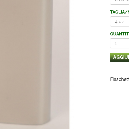
TAGLIA/
QUANTIT
AGGIU
Fiaschet