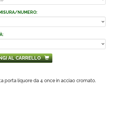
MISURA/NUMERO:
À:
NGI AL CARRELLO
ta porta liquore da 4 once in acciao cromato.