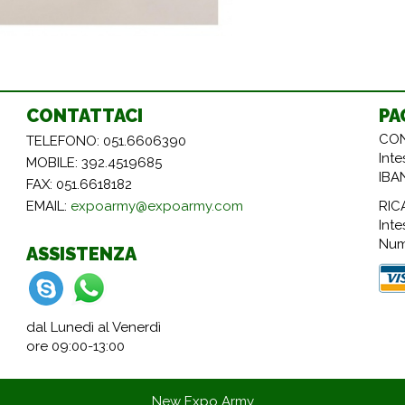
CONTATTACI
PA
CON
TELEFONO: 051.6606390
Int
MOBILE: 392.4519685
IBA
FAX: 051.6618182
RIC
EMAIL:
expoarmy@expoarmy.com
Inte
Num
ASSISTENZA
dal Lunedì al Venerdì
ore 09:00-13:00
New Expo Army