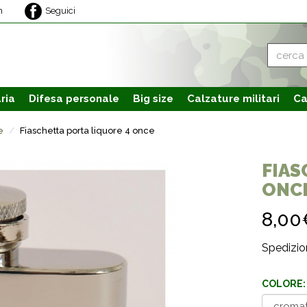
m
Seguici
ria
Difesa personale
Big size
Calzature
militari
Ca
e
Fiaschetta porta liquore 4 once
FIAS
ONC
8,00
Spedizion
COLORE: