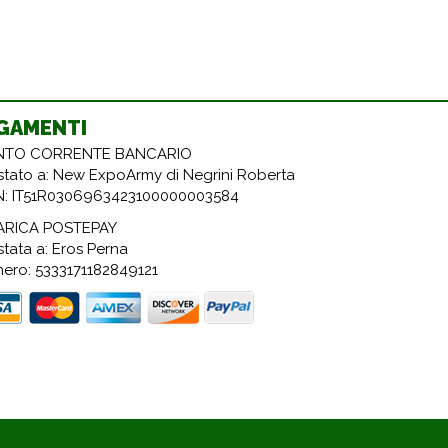
GAMENTI
TO CORRENTE BANCARIO
estato a: New ExpoArmy di Negrini Roberta
N: IT51R0306963423100000003584
ARICA POSTEPAY
stata a: Eros Perna
ero: 5333171182849121