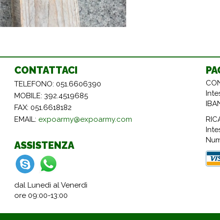
CONTATTACI
PA
CON
TELEFONO: 051.6606390
Int
MOBILE: 392.4519685
IBA
FAX: 051.6618182
RIC
EMAIL:
expoarmy@expoarmy.com
Inte
Num
ASSISTENZA
dal Lunedì al Venerdì
ore 09:00-13:00