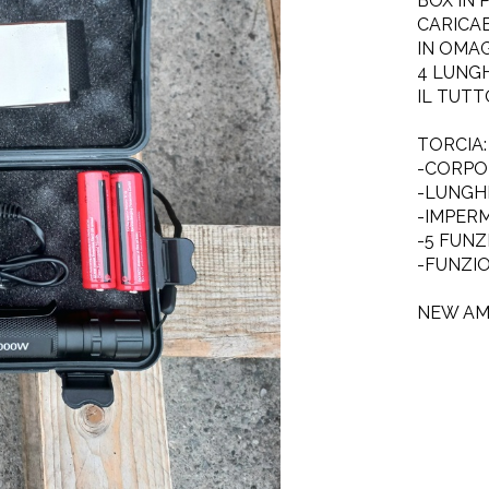
BOX IN 
CARICA
IN OMAG
4 LUNGH
IL TUTT
TORCIA:
-CORPO
-LUNGHE
-IMPER
-5 FUNZ
-FUNZI
NEW AM