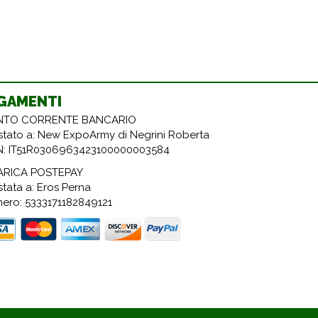
GAMENTI
TO CORRENTE BANCARIO
estato a: New ExpoArmy di Negrini Roberta
N: IT51R0306963423100000003584
ARICA POSTEPAY
stata a: Eros Perna
ero: 5333171182849121