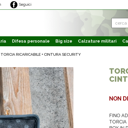
m
Seguici
ria
Difesa personale
Big size
Calzature
militari
Ca
TORCIA RICARICABILE + CINTURA SECURITY
TORC
CINT
NON D
FINO A
TORCIA