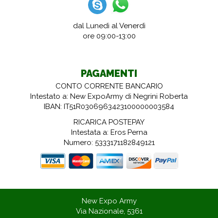
dal Lunedì al Venerdì
ore 09:00-13:00
PAGAMENTI
CONTO CORRENTE BANCARIO
Intestato a: New ExpoArmy di Negrini Roberta
IBAN: IT51R0306963423100000003584
RICARICA POSTEPAY
Intestata a: Eros Perna
Numero: 5333171182849121
New Expo Army
Via Nazionale, 5361