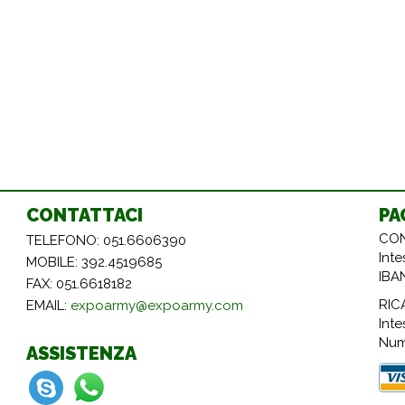
CONTATTACI
PA
CON
TELEFONO: 051.6606390
Int
MOBILE: 392.4519685
IBA
FAX: 051.6618182
RIC
EMAIL:
expoarmy@expoarmy.com
Inte
Num
ASSISTENZA