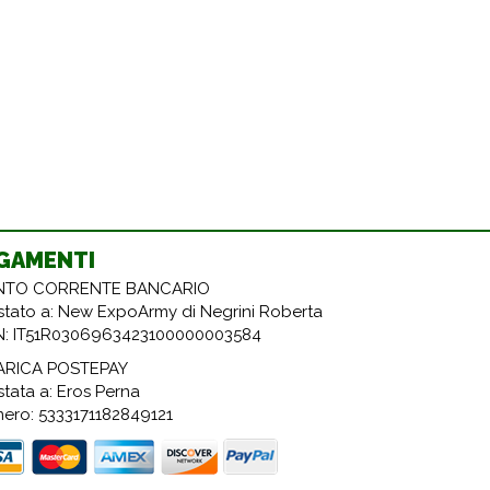
GAMENTI
TO CORRENTE BANCARIO
estato a: New ExpoArmy di Negrini Roberta
N: IT51R0306963423100000003584
ARICA POSTEPAY
stata a: Eros Perna
ero: 5333171182849121