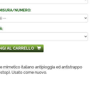
MISURA/NUMERO:
À:
NGI AL CARRELLO
e mimetico italiano antipioggia ed antistrappo
ipstop). Usato come nuovo.