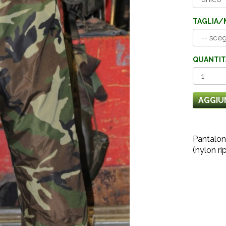
TAGLIA/
QUANTIT
AGGIU
Pantalon
(nylon r