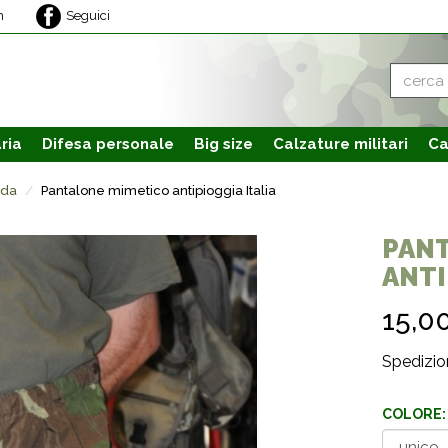
m
Seguici
ria
Difesa personale
Big size
Calzature
militari
Ca
uda
Pantalone mimetico antipioggia Italia
PAN
ANTI
15,0
Spedizion
COLORE: