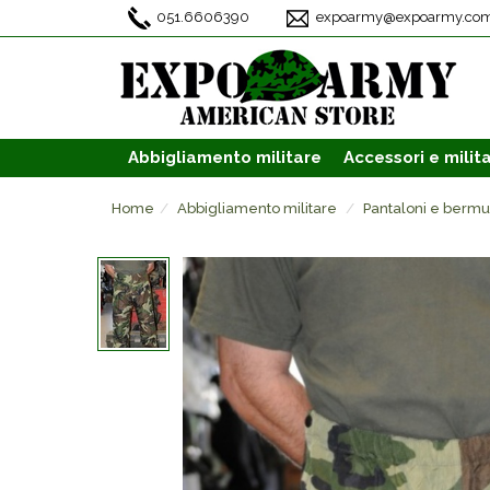
051.6606390
expoarmy@expoarmy.co
Abbigliamento
militare
Accessori
e milita
Home
Abbigliamento militare
Pantaloni e berm