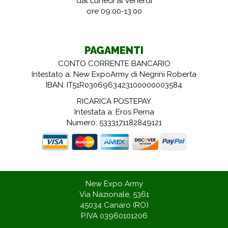
dal Lunedì al Venerdì
ore 09:00-13:00
PAGAMENTI
CONTO CORRENTE BANCARIO
Intestato a: New ExpoArmy di Negrini Roberta
IBAN: IT51R0306963423100000003584
RICARICA POSTEPAY
Intestata a: Eros Perna
Numero: 5333171182849121
New Expo Army
Via Nazionale, 5361
45034 Canaro (RO)
P.IVA 03960101206