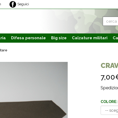
m
Seguici
ria
Difesa personale
Big size
Calzature
militari
Ca
itare
CRAV
7,00
Spedizion
COLORE: