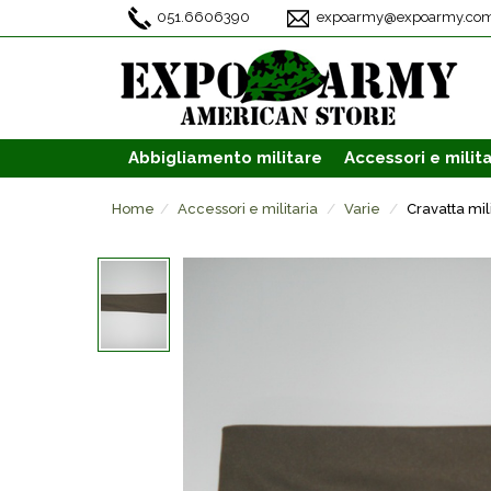
051.6606390
expoarmy@expoarmy.co
Abbigliamento
militare
Accessori
e milita
Home
Accessori e militaria
Varie
Cravatta mil