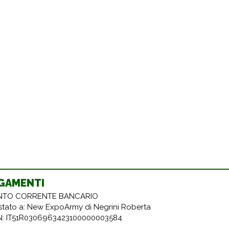
GAMENTI
TO CORRENTE BANCARIO
estato a: New ExpoArmy di Negrini Roberta
N: IT51R0306963423100000003584