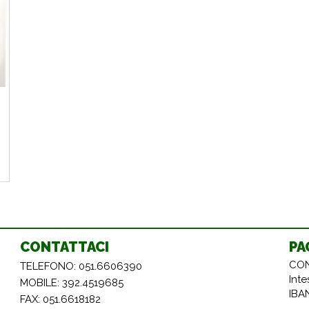
CONTATTACI
PA
CON
TELEFONO: 051.6606390
Int
MOBILE: 392.4519685
IBA
FAX: 051.6618182