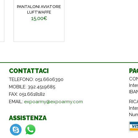
PANTALONI AVIATORE
LUFTWAFFE
15,00€
CONTATTACI
PA
CON
TELEFONO: 051.6606390
Int
MOBILE: 392.4519685
IBA
FAX: 051.6618182
RIC
EMAIL:
expoarmy@expoarmy.com
Inte
Num
ASSISTENZA