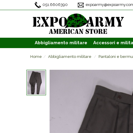
051.6606390
expoarmy@expoarmy.co
Abbigliamento
militare
Accessori
e milita
Home
Abbigliamento militare
Pantaloni e berm