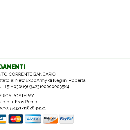
GAMENTI
TO CORRENTE BANCARIO
estato a: New ExpoArmy di Negrini Roberta
N: IT51R0306963423100000003584
ARICA POSTEPAY
stata a: Eros Perna
ero: 5333171182849121