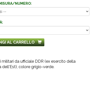
MISURA/NUMERO:
À:
NGI AL CARRELLO
 militari da ufficiale DDR (ex esercito della
dell'Est), colore grigio-verde.