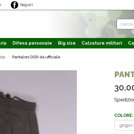
m
Seguici
ria
Difesa personale
Big size
Calzature
militari
Ca
uda
Pantaloni DDR da ufficiale
PANT
30,0
Spedizion
COLORE: