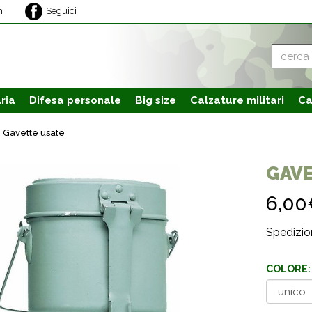
m
Seguici
ria
Difesa personale
Big size
Calzature
militari
Ca
Gavette usate
GAVE
6,00
Spedizion
COLORE: