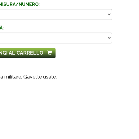
MISURA/NUMERO:
À:
NGI AL CARRELLO
ia militare. Gavette usate.