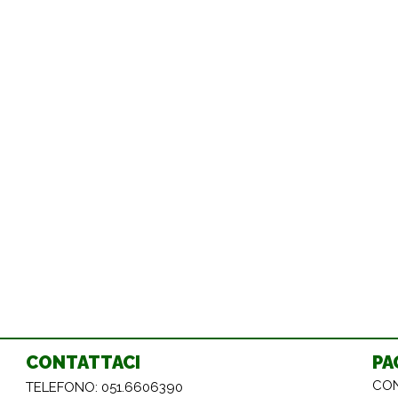
CONTATTACI
PA
CON
TELEFONO: 051.6606390