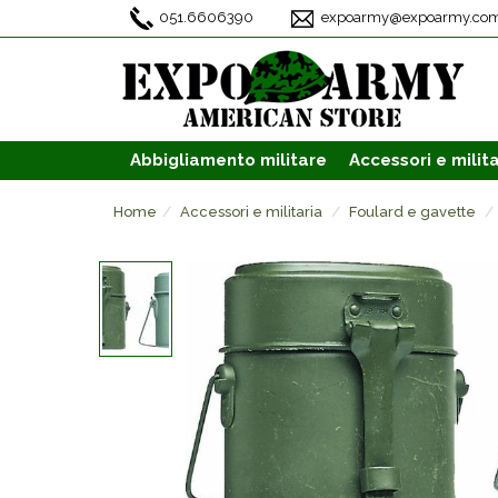
051.6606390
expoarmy@expoarmy.co
Abbigliamento
militare
Accessori
e milita
Home
Accessori e militaria
Foulard e gavette