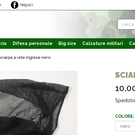
m
Seguici
ria
Difesa personale
Big size
Calzature
militari
Ca
Sciarpa a rete inglese nero
SCIA
10,0
Spedizion
COLORE: