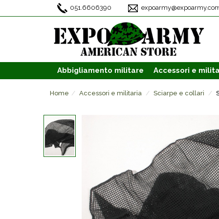
051.6606390
expoarmy@expoarmy.co
Abbigliamento
militare
Accessori
e milita
Home
Accessori e militaria
Sciarpe e collari