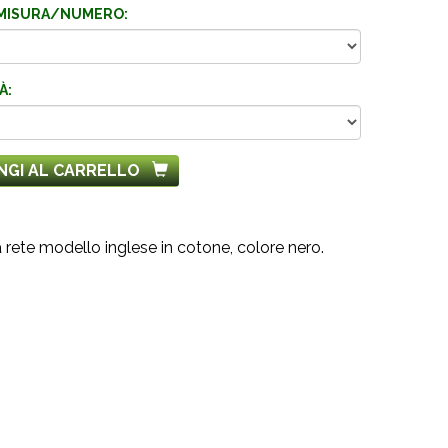
MISURA/NUMERO:
À:
NGI AL CARRELLO
 rete modello inglese in cotone, colore nero.