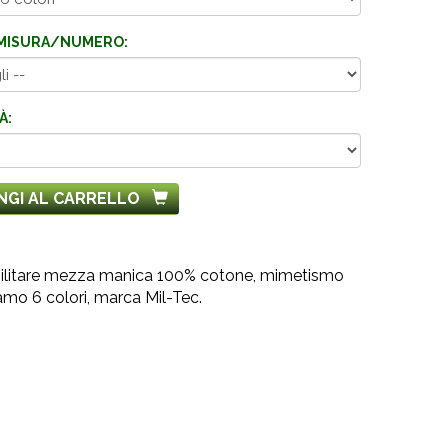
MISURA/NUMERO:
À:
NGI AL CARRELLO
militare mezza manica 100% cotone, mimetismo
amo 6 colori, marca Mil-Tec.