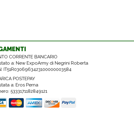
GAMENTI
TO CORRENTE BANCARIO
estato a: New ExpoArmy di Negrini Roberta
N: IT51R0306963423100000003584
ARICA POSTEPAY
stata a: Eros Perna
ero: 5333171182849121