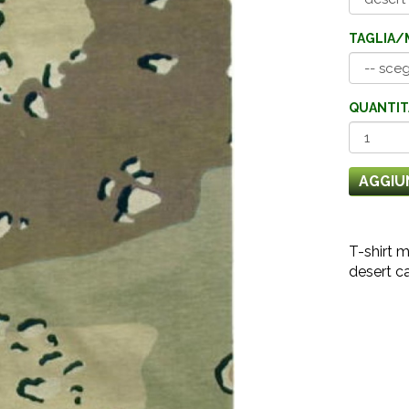
TAGLIA/
QUANTIT
AGGIU
T-shirt 
desert c