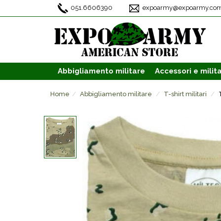
051.6606390
expoarmy@expoarmy.co
Abbigliamento
militare
Accessori
e milita
Home
Abbigliamento militare
T-shirt militari