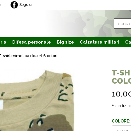
m
Seguici
ria
Difesa personale
Big size
Calzature
militari
Ca
T-shirt mimetica desert 6 colori
T-SH
COL
10,0
Spedizion
COLORE: