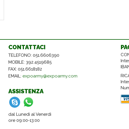
CONTATTACI
PA
CON
TELEFONO: 051.6606390
Int
MOBILE: 392.4519685
IBA
FAX: 051.6618182
RIC
EMAIL:
expoarmy@expoarmy.com
Inte
Num
ASSISTENZA
dal Lunedì al Venerdì
ore 09:00-13:00